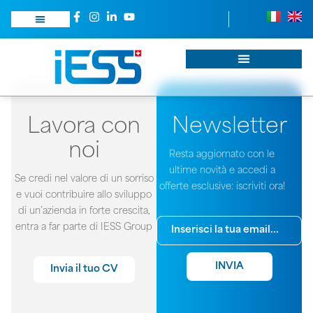
NHSICNCS
Lavora con
Newsletter
noi
Resta aggiornato con le
ultime novità e accedi a
Se credi nel valore di un sorriso
offerte esclusive: iscriviti ora!
e vuoi contribuire allo sviluppo
di un’azienda in forte crescita,
entra a far parte di IESS Group
INVIA
Invia il tuo CV